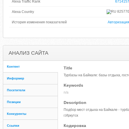
Alexa Traffic Rank
671415
82577
Alexa Country
История изменения показателей
Авторизаци
АНАЛИЗ САЙТА
Контент
Title
Турбазы на Байкале: базы отдыха, гос
Информер
Keywords
Посетители
n/a
Позиции
Description
Подбор мест отдыха на Байкале - турб
Конкуренты
г.Иркутск
Кодировка
Ссылки