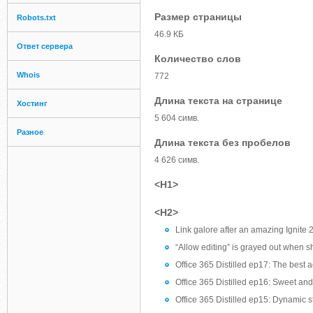
Размер страницы
Robots.txt
46.9 КБ
Ответ сервера
Количество слов
Whois
772
Длина текста на странице
Хостинг
5 604 симв.
Разное
Длина текста без пробелов
4 626 симв.
<H1>
<H2>
Link galore after an amazing Ignite
“Allow editing” is grayed out when s
Office 365 Distilled ep17: The best a
Office 365 Distilled ep16: Sweet an
Office 365 Distilled ep15: Dynamic st