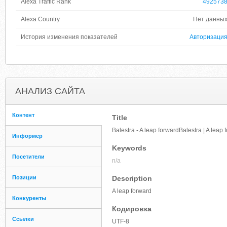
Alexa Traffic Rank
492573
Alexa Country
Нет данны
История изменения показателей
Авторизаци
АНАЛИЗ САЙТА
Контент
Title
Balestra - A leap forwardBalestra | A leap 
Информер
Keywords
Посетители
n/a
Позиции
Description
A leap forward
Конкуренты
Кодировка
Ссылки
UTF-8