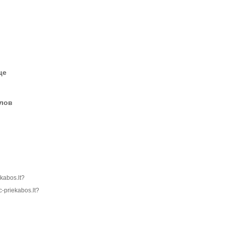
це
елов
ekabos.lt?
ic-priekabos.lt?