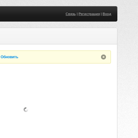
Связь
|
Регистрация
|
Вход
.
Обновить