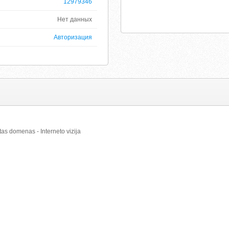
12979346
Нет данных
Авторизация
otas domenas - Interneto vizija