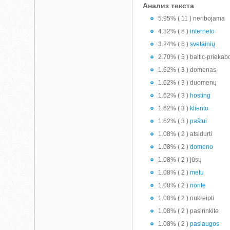
Анализ текста
5.95% ( 11 ) neribojama
4.32% ( 8 )
interneto
3.24% ( 6 )
svetainių
2.70% ( 5 ) baltic-priekab
1.62% ( 3 ) domenas
1.62% ( 3 ) duomenų
1.62% ( 3 )
hosting
1.62% ( 3 )
kliento
1.62% ( 3 )
paštui
1.08% ( 2 ) atsidurti
1.08% ( 2 )
domeno
1.08% ( 2 ) jūsų
1.08% ( 2 )
metu
1.08% ( 2 )
norite
1.08% ( 2 ) nukreipti
1.08% ( 2 ) pasirinkite
1.08% ( 2 )
paslaugos