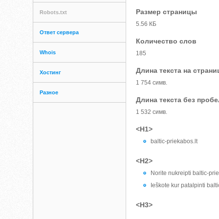
Размер страницы
Robots.txt
5.56 КБ
Ответ сервера
Количество слов
Whois
185
Длина текста на страни
Хостинг
1 754 симв.
Разное
Длина текста без проб
1 532 симв.
<H1>
baltic-priekabos.lt
<H2>
Norite nukreipti baltic-pri
Ieškote kur patalpinti balt
<H3>