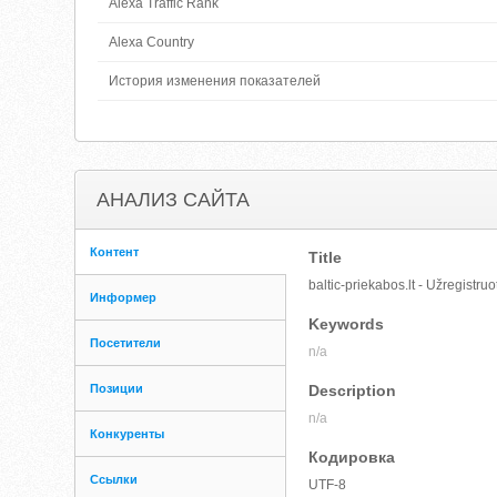
Alexa Traffic Rank
Alexa Country
История изменения показателей
АНАЛИЗ САЙТА
Контент
Title
baltic-priekabos.lt - Užregistru
Информер
Keywords
Посетители
n/a
Позиции
Description
n/a
Конкуренты
Кодировка
Ссылки
UTF-8