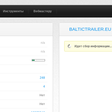
Инструменты
Вебмастеру
BALTICTRAILER.EU
n/a
Идет сбор информации..
n/a
248
4
Нет
Нет