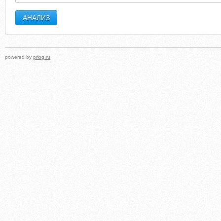
powered by
prlog.ru