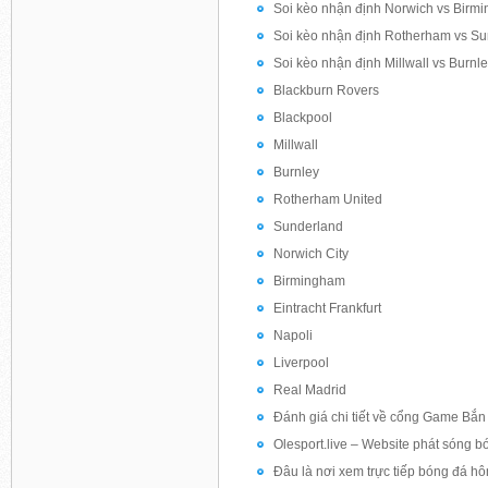
Soi kèo nhận định Norwich vs Birm
Soi kèo nhận định Rotherham vs Su
Soi kèo nhận định Millwall vs Burnl
Blackburn Rovers
Blackpool
Millwall
Burnley
Rotherham United
Sunderland
Norwich City
Birmingham
Eintracht Frankfurt
Napoli
Liverpool
Real Madrid
Đánh giá chi tiết về cổng Game Bắ
Olesport.live – Website phát sóng b
Đâu là nơi xem trực tiếp bóng đá hô