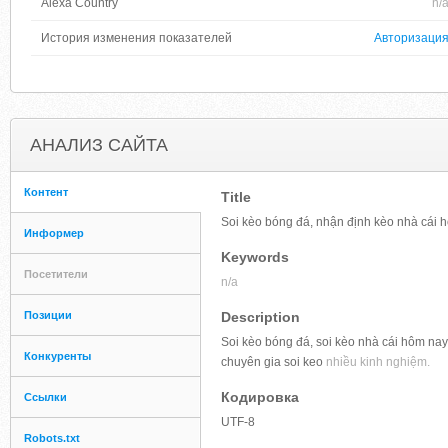
Alexa Country
n/
История изменения показателей
Авторизаци
АНАЛИЗ САЙТА
Контент
Title
Soi kèo bóng đá, nhận định kèo nhà cái 
Информер
Keywords
Посетители
n/a
Позиции
Description
Soi kèo bóng đá, soi kèo nhà cái hôm nay
Конкуренты
chuyên gia soi keo
nhiều kinh nghiệm.
Кодировка
Ссылки
UTF-8
Robots.txt