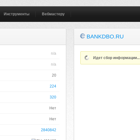
Инструменты
Вебмастеру
BANKDBO.RU
n/a
Идет сбор информации..
n/a
20
224
320
Нет
Нет
2840842