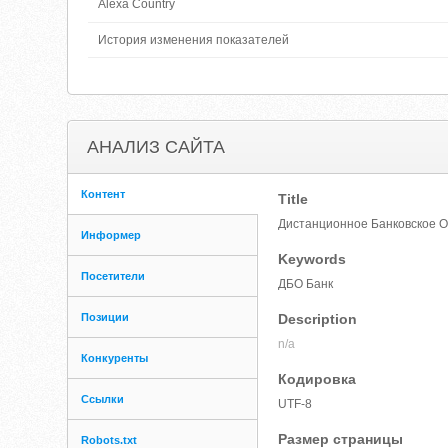
Alexa Country
История изменения показателей
АНАЛИЗ САЙТА
Контент
Title
Дистанционное Банковское О
Информер
Keywords
Посетители
ДБО Банк
Позиции
Description
n/a
Конкуренты
Кодировка
Ссылки
UTF-8
Размер страницы
Robots.txt