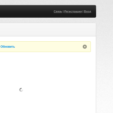
Связь
|
Регистрация
|
Вход
.
Обновить