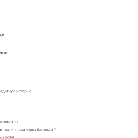
це
елов
кредитную историю
банкоматов
дит наличными через банкомат?
ых услуг