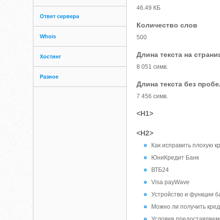
46.49 КБ
Ответ сервера
Количество слов
Whois
500
Длина текста на страни
Хостинг
8 051 симв.
Разное
Длина текста без проб
7 456 симв.
<H1>
<H2>
Как исправить плохую 
ЮниКредит Банк
ВТБ24
Visa payWave
Устройство и функции 
Можно ли получить кре
Условия предоставляем