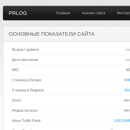
PRLOG
Главная
Анализ сайта
Инстру
ОСНОВНЫЕ ПОКАЗАТЕЛИ САЙТА
Возраст домена
n/
Дата окончания
n/
ИКС
9
Страниц в Google
45
Страниц в Яндексе
35
Dmoz
Не
Яндекс Каталог
Не
Alexa Traffic Rank
1033166