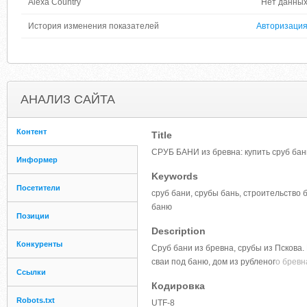
Alexa Country
Нет данны
История изменения показателей
Авторизаци
АНАЛИЗ САЙТА
Контент
Title
СРУБ БАНИ из бревна: купить сруб ба
Информер
Keywords
Посетители
сруб бани, срубы бань, строительство 
баню
Позиции
Description
Конкуренты
Сруб бани из бревна, срубы из Пскова.
сваи под баню, дом из рубленог
о бревн
Ссылки
Кодировка
Robots.txt
UTF-8