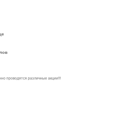
це
елов
но проводятся различные акции!!!