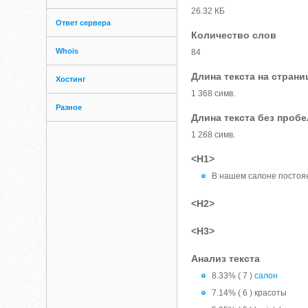
26.32 КБ
Ответ сервера
Количество слов
Whois
84
Длина текста на страни
Хостинг
1 368 симв.
Разное
Длина текста без проб
1 268 симв.
<H1>
В нашем салоне постоян
<H2>
<H3>
Анализ текста
8.33% ( 7 )
салон
7.14% ( 6 ) красоты