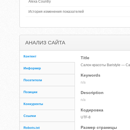
Alexa Country
История изменения показателей
АНАЛИЗ САЙТА
Контент
Title
Салон красоты Baristyle — Са
Информер
Keywords
Посетители
n/a
Позиции
Description
n/a
Конкуренты
Кодировка
Ссылки
UTF-8
Размер страницы
Robots.txt