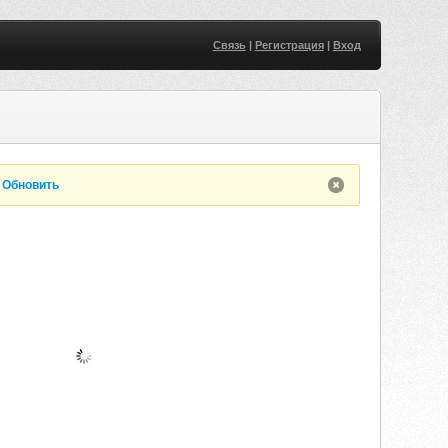
Связь
|
Регистрация
|
Вход
.
Обновить