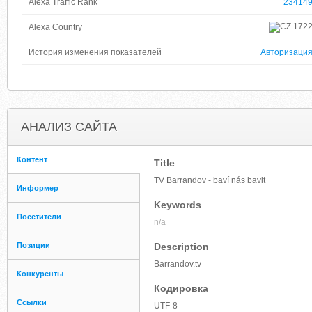
Alexa Traffic Rank
23414
172
Alexa Country
История изменения показателей
Авторизаци
АНАЛИЗ САЙТА
Контент
Title
TV Barrandov - baví nás bavit
Информер
Keywords
Посетители
n/a
Позиции
Description
Barrandov.tv
Конкуренты
Кодировка
Ссылки
UTF-8