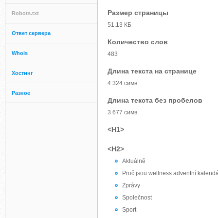
Размер страницы
Robots.txt
51.13 КБ
Ответ сервера
Количество слов
Whois
483
Длина текста на странице
Хостинг
4 324 симв.
Разное
Длина текста без пробелов
3 677 симв.
<H1>
<H2>
Aktuálně
Proč jsou wellness adventní kalendá
Zprávy
Společnost
Sport