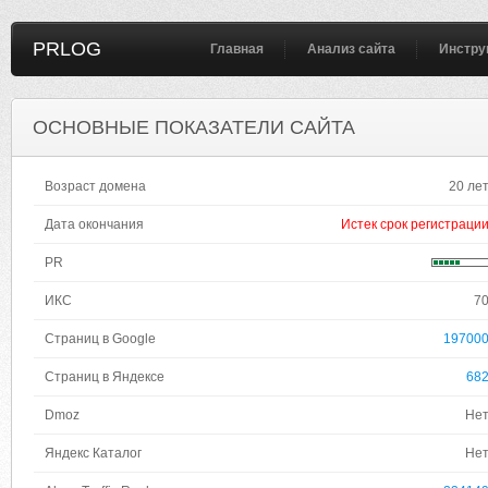
PRLOG
Главная
Анализ сайта
Инстру
ОСНОВНЫЕ ПОКАЗАТЕЛИ САЙТА
Возраст домена
20 ле
Дата окончания
Истек срок регистраци
PR
ИКС
7
Страниц в Google
19700
Страниц в Яндексе
68
Dmoz
Не
Яндекс Каталог
Не