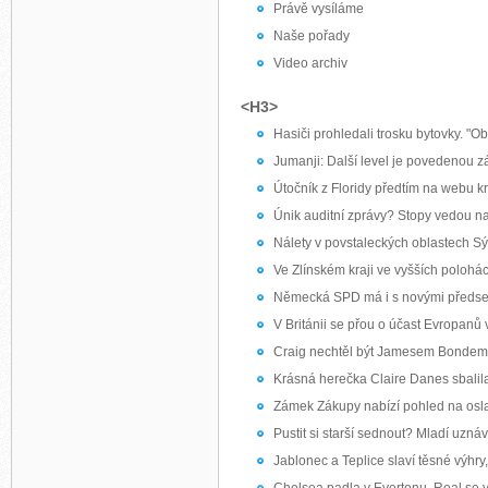
Právě vysíláme
Naše pořady
Video archiv
<H3>
Hasiči prohledali trosku bytovky. "Obě
Jumanji: Další level je povedenou 
Útočník z Floridy předtím na webu k
Únik auditní zprávy? Stopy vedou na
Nálety v povstaleckých oblastech Sýri
Ve Zlínském kraji ve vyšších polohác
Německá SPD má i s novými předsed
V Británii se přou o účast Evropanů
Craig nechtěl být Jamesem Bondem. J
Krásná herečka Claire Danes sbalil
Zámek Zákupy nabízí pohled na osla
Pustit si starší sednout? Mladí uznáva
Jablonec a Teplice slaví těsné výhry