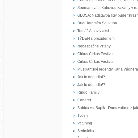
Chelsea padla v Evertonu, Real se 
Seemanová s Kubovou zazářily v roz
GLOSA: Nadstavba ligy bude "straš
Duel Jaromíra Soukupa
Tomáš Arsov v akci
TÝDEN s prezidentem
Nebezpečné vztahy
Cirkus Cirkus Festival
Cirkus Cirkus Festival
Muzikantské legendy Karla Vágnera
Jak to dopadlo!?
Jak to dopadlo!?
Ringo Family
Cabaret
Babica vs. Sapík - Dnes vaříme z jat
Týden
Pctuning
Sedmička