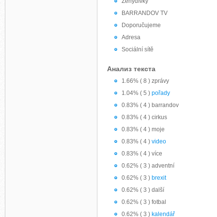
Ženydívky
BARRANDOV TV
Doporučujeme
Adresa
Sociální sítě
Анализ текста
1.66% ( 8 ) zprávy
1.04% ( 5 )
pořady
0.83% ( 4 ) barrandov
0.83% ( 4 ) cirkus
0.83% ( 4 ) moje
0.83% ( 4 )
video
0.83% ( 4 ) více
0.62% ( 3 ) adventní
0.62% ( 3 )
brexit
0.62% ( 3 ) další
0.62% ( 3 ) fotbal
0.62% ( 3 )
kalendář