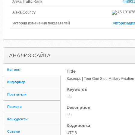
Alexa Traffic Rank
44893
10167
Alexa Country
История изменения показателей
Авторизаци
АНАЛИЗ САЙТА
Контент
Title
Baseops | Your One Stop Military Aviation
Информер
Keywords
Посетители
n/a
Позиции
Description
n/a
Конкуренты
Кодировка
Ссылки
UTF-8