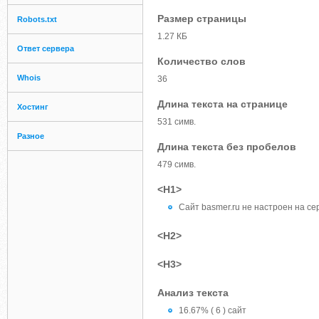
Размер страницы
Robots.txt
1.27 КБ
Ответ сервера
Количество слов
Whois
36
Длина текста на странице
Хостинг
531 симв.
Разное
Длина текста без пробелов
479 симв.
<H1>
Сайт basmer.ru не настроен на се
<H2>
<H3>
Анализ текста
16.67% ( 6 ) сайт