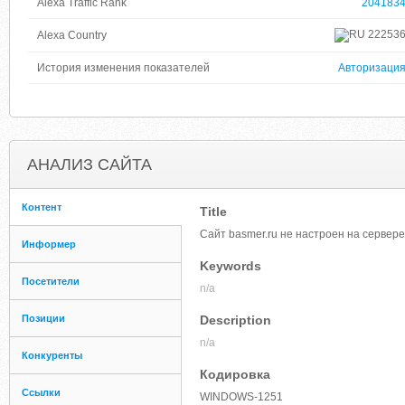
Alexa Traffic Rank
204183
22253
Alexa Country
История изменения показателей
Авторизаци
АНАЛИЗ САЙТА
Контент
Title
Сайт basmer.ru не настроен на сервере
Информер
Keywords
Посетители
n/a
Позиции
Description
n/a
Конкуренты
Кодировка
Ссылки
WINDOWS-1251