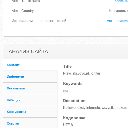
Alexa Traffic Rank
728501
Alexa Country
Нет данны
История изменения показателей
Авторизаци
АНАЛИЗ САЙТА
Контент
Title
Przyciski.yoyo.pl, forfiter
Информер
Keywords
Посетители
n/a
Позиции
Description
Kultowe teksty Internetu, wszystkie razem
Конкуренты
Кодировка
Ссылки
UTF-8