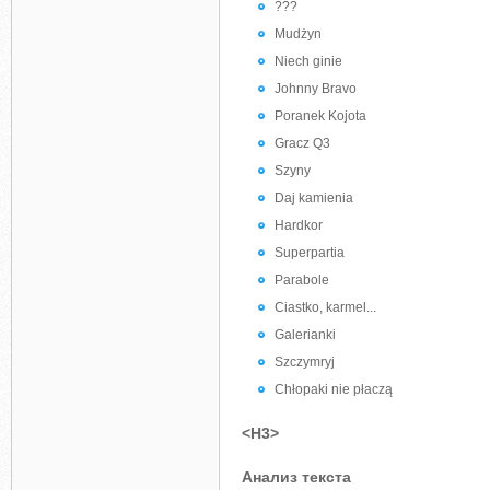
???
Mudżyn
Niech ginie
Johnny Bravo
Poranek Kojota
Gracz Q3
Szyny
Daj kamienia
Hardkor
Superpartia
Parabole
Ciastko, karmel...
Galerianki
Szczymryj
Chłopaki nie płaczą
<H3>
Анализ текста