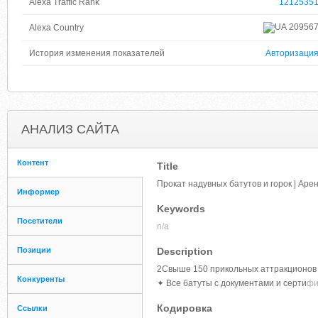
Alexa Traffic Rank
1212535
20956
Alexa Country
История изменения показателей
Авторизаци
АНАЛИЗ САЙТА
Контент
Title
Прокат надувных батутов и горок | Аре
Информер
Keywords
Посетители
n/a
Позиции
Description
2Свыше 150 прикольных аттракционов в
Конкуренты
✦ Все батуты с документами и серти
фи
Кодировка
Ссылки