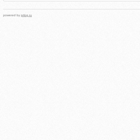
powered by
prlog.ru