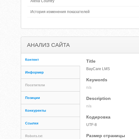
Alexa Country
История изменения показателей
АНАЛИЗ САЙТА
Контент
Title
BayCare LMS
Информер
Keywords
Посетители
n/a
Позиции
Description
n/a
Конкуренты
Кодировка
Ссылки
UTF-8
Размер страницы
Robots.txt