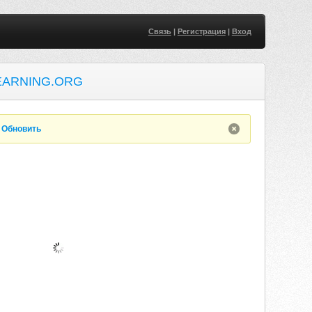
Связь
|
Регистрация
|
Вход
EARNING.ORG
.
Обновить