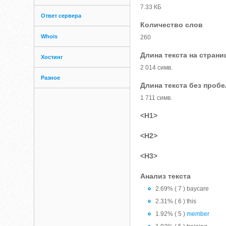
7.33 КБ
Ответ сервера
Количество слов
Whois
260
Длина текста на страни
Хостинг
2 014 симв.
Разное
Длина текста без проб
1 711 симв.
<H1>
<H2>
<H3>
Анализ текста
2.69% ( 7 ) baycare
2.31% ( 6 ) this
1.92% ( 5 )
member