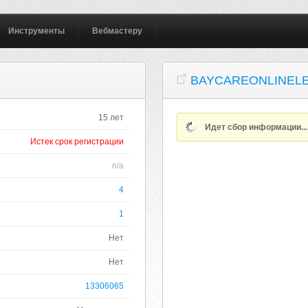
Инструменты
Вебмастеру
BAYCAREONLINEL
15 лет
Идет сбор информации..
Истек срок регистрации
n/a
4
1
Нет
Нет
13306065