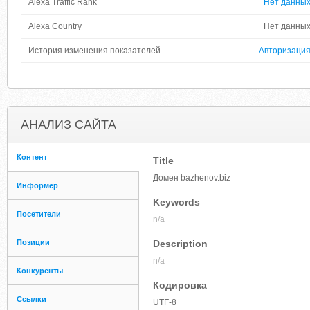
Alexa Traffic Rank
Нет данны
Alexa Country
Нет данны
История изменения показателей
Авторизаци
АНАЛИЗ САЙТА
Контент
Title
Домен bazhenov.biz
Информер
Keywords
Посетители
n/a
Позиции
Description
n/a
Конкуренты
Кодировка
Ссылки
UTF-8