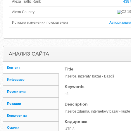
Alexa Traffic Rank
438
1
Alexa Country
История изменения показателей
Авторизаци
АНАЛИЗ САЙТА
Контент
Title
Inzerce, inzeráty, bazar - Bazoš
Информер
Keywords
Посетители
n/a
Позиции
Description
Inzerce zdarma, internetový bazar - kupte 
Конкуренты
Кодировка
Ссылки
UTF-8