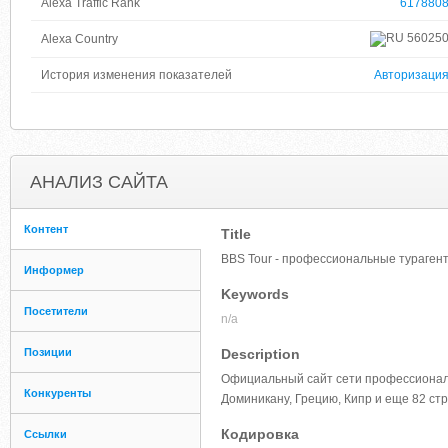
Alexa Traffic Rank
617880
56025
Alexa Country
История изменения показателей
Авторизаци
АНАЛИЗ САЙТА
Контент
Title
BBS Tour - профессиональные тураген
Информер
Keywords
Посетители
n/a
Позиции
Description
Официальный сайт сети профессиональн
Конкуренты
Доминикану, Грецию, Кипр и еще 82 ст
Кодировка
Ссылки