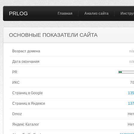
PRLOG
Главная
Анализ сайта
Инстру
ОСНОВНЫЕ ПОКАЗАТЕЛИ САЙТА
Возраст домена
n/
Дата окончания
n/
PR
ИКС
7
Страниц в Google
13
Страниц в Яндексе
13
Dmoz
Не
Яндекс Каталог
Не