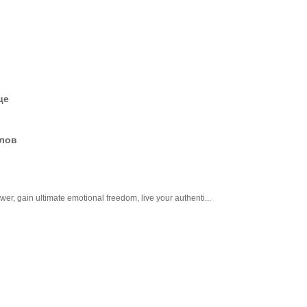
це
елов
er, gain ultimate emotional freedom, live your authenti...