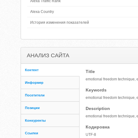
Alexa Traffic Rank
Alexa Country
История изменения показателей
АНАЛИЗ САЙТА
Контент
Title
emotional freedom technique, e
Информер
Keywords
Посетители
emotional freedom technique, e
Позиции
Description
emotional freedom technique, e
Конкуренты
Кодировка
Ссылки
UTF-8