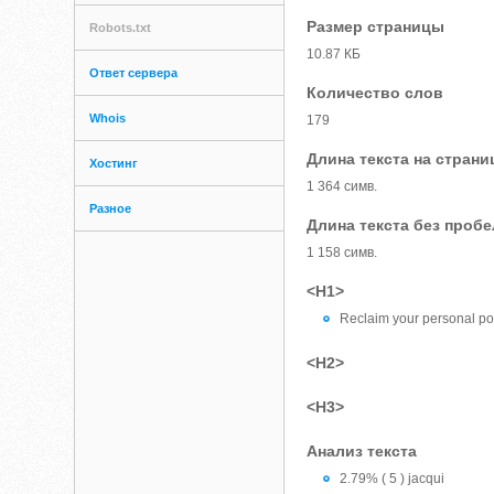
Размер страницы
Robots.txt
10.87 КБ
Ответ сервера
Количество слов
Whois
179
Длина текста на страни
Хостинг
1 364 симв.
Разное
Длина текста без проб
1 158 симв.
<H1>
Reclaim your personal pow
<H2>
<H3>
Анализ текста
2.79% ( 5 ) jacqui