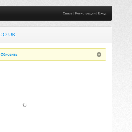
Связь
|
Регистрация
|
Вход
CO.UK
.
Обновить