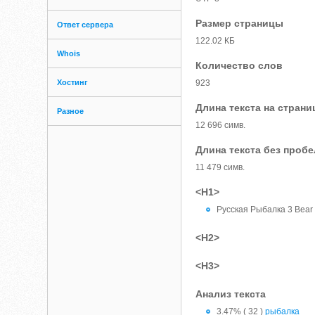
Размер страницы
Ответ сервера
122.02 КБ
Whois
Количество слов
Хостинг
923
Длина текста на страни
Разное
12 696 симв.
Длина текста без проб
11 479 симв.
<H1>
Русская Рыбалка 3 Bear 
<H2>
<H3>
Анализ текста
3.47% ( 32 )
рыбалка