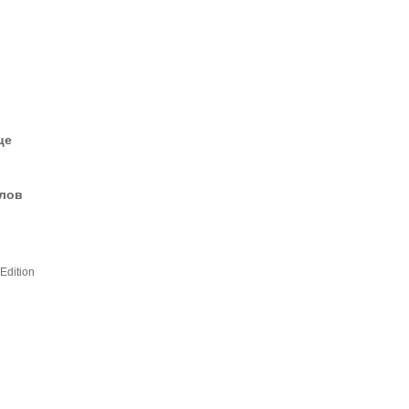
це
елов
Edition