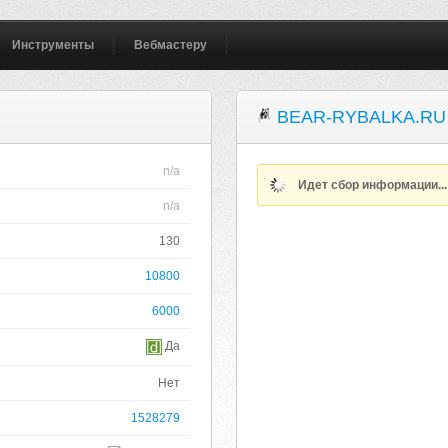
Инструменты
Вебмастеру
BEAR-RYBALKA.RU
n/a
Идет сбор информации..
n/a
130
10800
6000
Да
Нет
1528279