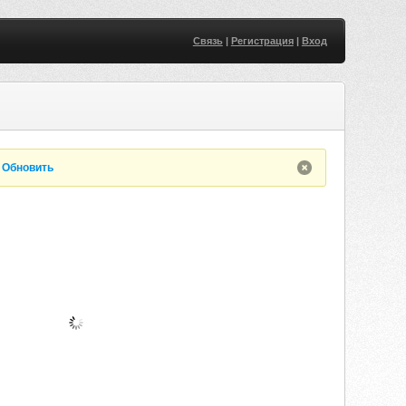
Связь
|
Регистрация
|
Вход
.
Обновить