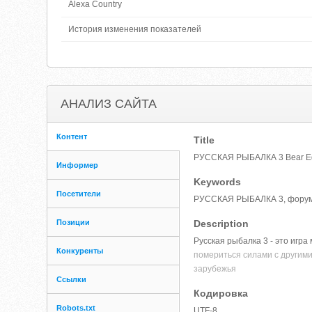
Alexa Country
История изменения показателей
АНАЛИЗ САЙТА
Контент
Title
РУССКАЯ РЫБАЛКА 3 Bear Ed
Информер
Keywords
Посетители
РУССКАЯ РЫБАЛКА 3, форум ру
Позиции
Description
Русская рыбалка 3 - это игр
Конкуренты
помериться силами с другими
зарубежья
Ссылки
Кодировка
Robots.txt
UTF-8