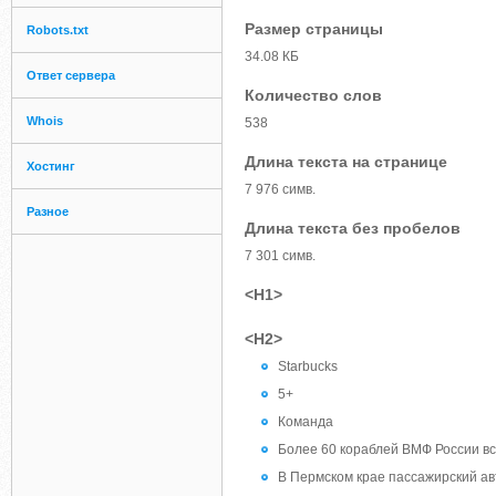
Размер страницы
Robots.txt
34.08 КБ
Ответ сервера
Количество слов
Whois
538
Длина текста на странице
Хостинг
7 976 симв.
Разное
Длина текста без пробелов
7 301 симв.
<H1>
<H2>
Starbucks
5+
Команда
Более 60 кораблей ВМФ России вс
В Пермском крае пассажирский ав