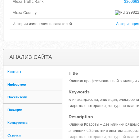
Alexa Traffic Rank
320066
29982
Alexa Country
История изменения показателей
Авторизаци
АНАЛИЗ САЙТА
Контент
Title
Клиника профессиональной эпиляции и
Информер
Keywords
Посетители
клиника красоты, эпиляция, электроэп
гидроколонотерапия, контурная пласт
Позиции
Description
Конкуренты
Клиника Красоты – две клиники рядом 
эпиляции с 25-летним опытом, авториз
Ссылки
гидроколонотерапии, контурной пласти