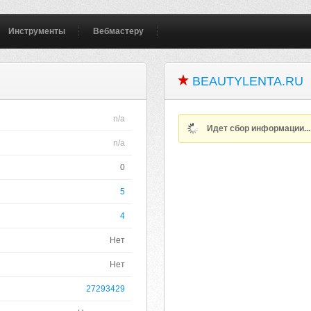
Инструменты
Вебмастеру
BEAUTYLENTA.RU
n/a
Идет сбор информации..
n/a
0
5
4
Нет
Нет
27293429