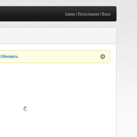
Связь
|
Регистрация
|
Вход
.
Обновить