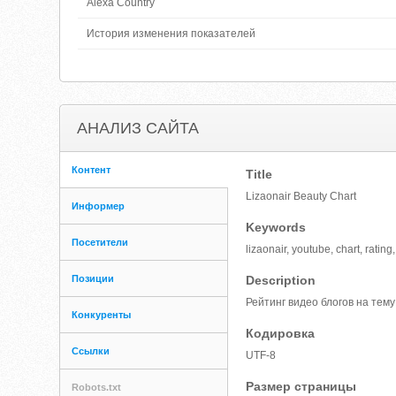
Alexa Country
История изменения показателей
АНАЛИЗ САЙТА
Контент
Title
Lizaonair Beauty Chart
Информер
Keywords
Посетители
lizaonair, youtube, chart, rat
Позиции
Description
Рейтинг видео блогов на тему
Конкуренты
Кодировка
Ссылки
UTF-8
Размер страницы
Robots.txt