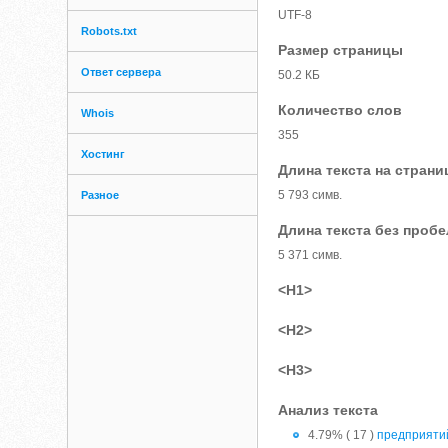
UTF-8
Robots.txt
Размер страницы
Ответ сервера
50.2 КБ
Количество слов
Whois
355
Хостинг
Длина текста на страни
5 793 симв.
Разное
Длина текста без проб
5 371 симв.
<H1>
<H2>
<H3>
Анализ текста
4.79% ( 17 )
предприяти