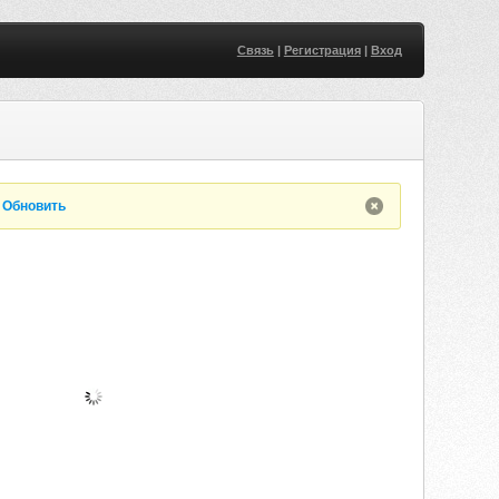
Связь
|
Регистрация
|
Вход
.
Обновить