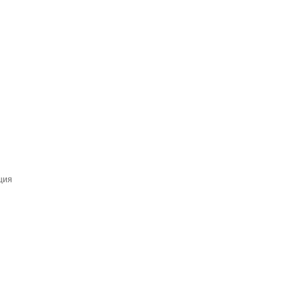
й
ция