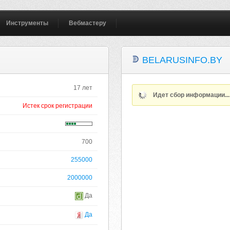
Инструменты
Вебмастеру
BELARUSINFO.BY
17 лет
Идет сбор информации..
Истек срок регистрации
700
255000
2000000
Да
Да