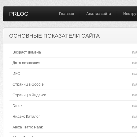
PRLOG
Главная
Анализ сайта
Инстру
ОСНОВНЫЕ ПОКАЗАТЕЛИ САЙТА
Возраст домена
n/
Дата окончания
n/
ИКС
n/
Страниц в Google
n/
Страниц в Яндексе
n/
Dmoz
n/
Яндекс Каталог
n/
Alexa Traffic Rank
n/