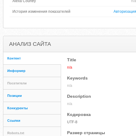
Alexa Country
n/
История изменения показателей
Авторизаци
АНАЛИЗ САЙТА
Контент
Title
n/a
Информер
Keywords
Посетители
n/a
Позиции
Description
n/a
Конкуренты
Кодировка
Ссылки
UTF-8
Размер страницы
Robots.txt