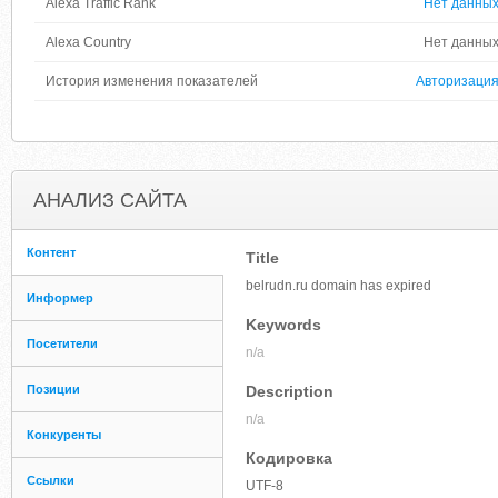
Alexa Traffic Rank
Нет данны
Alexa Country
Нет данны
История изменения показателей
Авторизаци
АНАЛИЗ САЙТА
Контент
Title
belrudn.ru domain has expired
Информер
Keywords
Посетители
n/a
Позиции
Description
n/a
Конкуренты
Кодировка
Ссылки
UTF-8