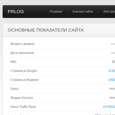
PRLOG
Главная
Анализ сайта
Инстру
ОСНОВНЫЕ ПОКАЗАТЕЛИ САЙТА
Возраст домена
n/
Дата окончания
n/
ИКС
3
Страниц в Google
113
Страниц в Яндексе
100
Dmoz
Не
Яндекс Каталог
Не
Alexa Traffic Rank
247861