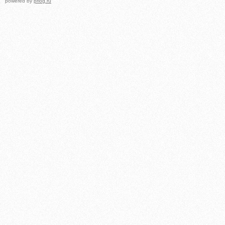
powered by
prlog.ru