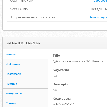
Alexa Traffic Rank
2697609
Alexa Country
Нет данны
История изменения показателей
Авторизаци
АНАЛИЗ САЙТА
Контент
Title
Дубоссарская гимназия №1: Новости
Информер
Keywords
Посетители
n/a
Позиции
Description
n/a
Конкуренты
Кодировка
Ссылки
WINDOWS-1251