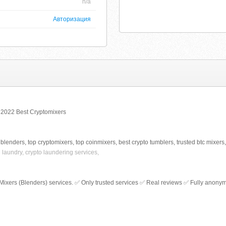
n/a
Авторизация
 2022 Best Cryptomixers
 blenders, top cryptomixers, top coinmixers, best crypto tumblers, trusted btc mixers, l
n laundry, crypto laundering services,
n Mixers (Blenders) services. ✅ Only trusted services ✅ Real reviews ✅ Fully anon