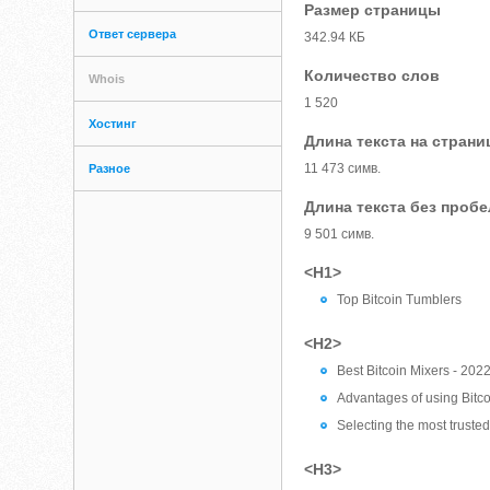
Размер страницы
Ответ сервера
342.94 КБ
Количество слов
Whois
1 520
Хостинг
Длина текста на страни
11 473 симв.
Разное
Длина текста без проб
9 501 симв.
<H1>
Top Bitcoin Tumblers
<H2>
Best Bitcoin Mixers - 202
Advantages of using Bitco
Selecting the most truste
<H3>