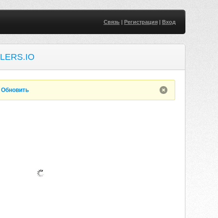
Связь
|
Регистрация
|
Вход
LERS.IO
.
Обновить