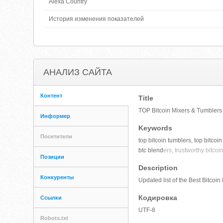
Alexa Country
История изменения показателей
АНАЛИЗ САЙТА
Контент
Title
TOP Bitcoin Mixers & Tumblers
Информер
Keywords
Посетители
top bitcoin tumblers, top bitcoin
btc blend
ers, trustworthy bitcoi
Позиции
Description
Конкуренты
Updated list of the Best Bitcoi
Кодировка
Ссылки
UTF-8
Robots.txt