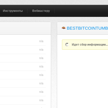
Инструменты
Вебмастеру
BESTBITCOINTUMB
n/a
Идет сбор информации..
n/a
n/a
n/a
n/a
n/a
n/a
n/a