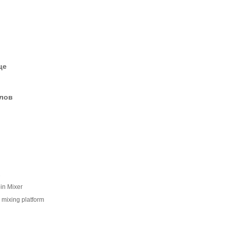
це
елов
2
in Mixer
d mixing platform