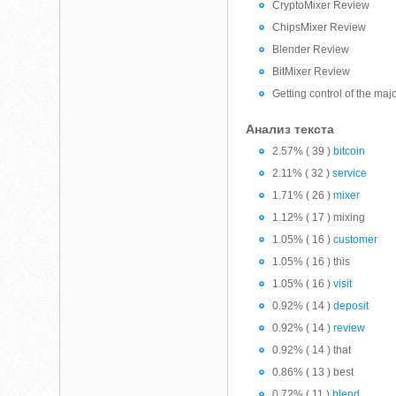
CryptoMixer Review
ChipsMixer Review
Blender Review
BitMixer Review
Getting control of the ma
Анализ текста
2.57% ( 39 )
bitcoin
2.11% ( 32 )
service
1.71% ( 26 )
mixer
1.12% ( 17 ) mixing
1.05% ( 16 )
customer
1.05% ( 16 ) this
1.05% ( 16 )
visit
0.92% ( 14 )
deposit
0.92% ( 14 )
review
0.92% ( 14 ) that
0.86% ( 13 ) best
0.72% ( 11 )
blend