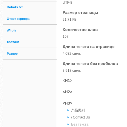
UTF-8
Robots.txt
Размер страницы
Ответ сервера
21.71 КБ
Количество слов
Whois
107
Хостинг
Длина текста на странице
4 032 симв.
Разное
Длина текста без пробелов
3 918 симв.
<H1>
<H2>
<H3>
产品类别
/ Contact Us
Без текста