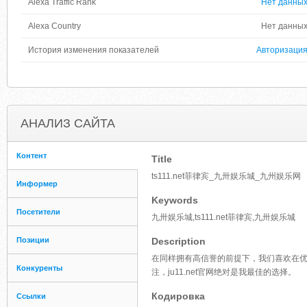
Alexa Traffic Rank
Нет данны
Alexa Country
Нет данны
История изменения показателей
Авторизаци
АНАЛИЗ САЙТА
Контент
Title
ts111.net菲律宾_九卅娱乐城_九州娱乐网
Информер
Keywords
Посетители
九卅娱乐城,ts111.net菲律宾,九卅娱乐城
Позиции
Description
在同样拥有高信誉的前提下，我们喜欢在
Конкуренты
注，ju11.net官网绝对是我最佳的选择。
Кодировка
Ссылки