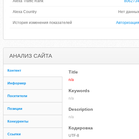
Alexa Traffic Rank
806273
Alexa Country
Нет данны
История изменения показателей
Авторизаци
АНАЛИЗ САЙТА
Контент
Title
n/a
Информер
Keywords
Посетители
n/a
Позиции
Description
n/a
Конкуренты
Кодировка
Ссылки
UTF-8