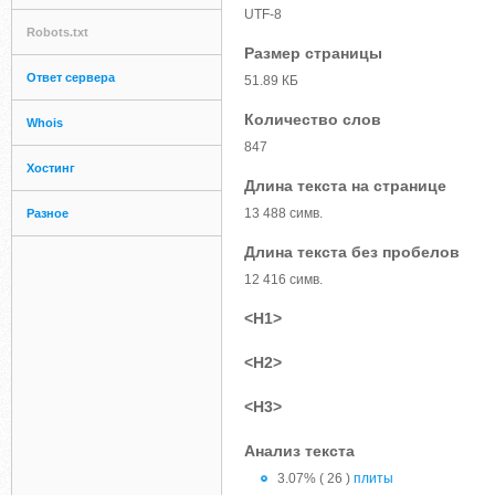
UTF-8
Robots.txt
Размер страницы
Ответ сервера
51.89 КБ
Количество слов
Whois
847
Хостинг
Длина текста на странице
13 488 симв.
Разное
Длина текста без пробелов
12 416 симв.
<H1>
<H2>
<H3>
Анализ текста
3.07% ( 26 )
плиты