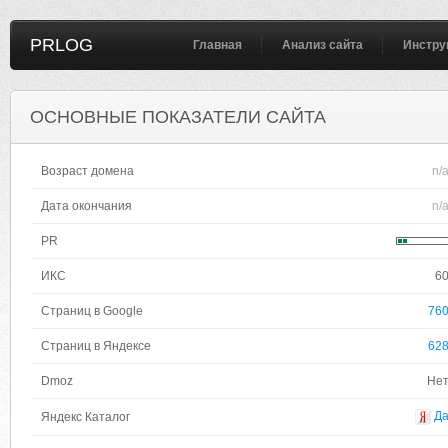
PRLOG
Главная
Анализ сайта
Инстру
ОСНОВНЫЕ ПОКАЗАТЕЛИ САЙТА
Возраст домена
n/
Дата окончания
n/
PR
ИКС
6
Страниц в Google
76
Страниц в Яндексе
62
Dmoz
Не
Д
Яндекс Каталог