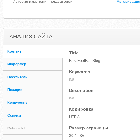
История изменения показателей
Авторизаци
АНАЛИЗ САЙТА
Контент
Title
Best FootBall Blog
Информер
Keywords
Посетители
n/a
Позиции
Description
n/a
Конкуренты
Кодировка
Ссылки
UTF-8
Размер страницы
Robots.txt
30.46 КБ