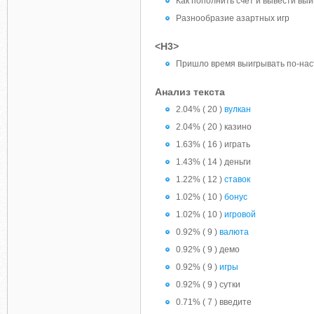
Как пополнить счет и вывести вы
Разнообразие азартных игр
<H3>
Пришло время выигрывать по-на
Анализ текста
2.04% ( 20 )
вулкан
2.04% ( 20 ) казино
1.63% ( 16 ) играть
1.43% ( 14 ) деньги
1.22% ( 12 )
ставок
1.02% ( 10 )
бонус
1.02% ( 10 )
игровой
0.92% ( 9 )
валюта
0.92% ( 9 ) демо
0.92% ( 9 )
игры
0.92% ( 9 ) сутки
0.71% ( 7 ) введите