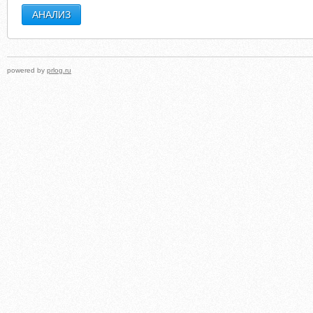
powered by
prlog.ru