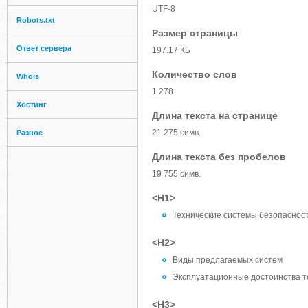
UTF-8
Robots.txt
Размер страницы
Ответ сервера
197.17 КБ
Количество слов
Whois
1 278
Хостинг
Длина текста на странице
21 275 симв.
Разное
Длина текста без пробелов
19 755 симв.
<H1>
Технические системы безопаснос
<H2>
Виды предлагаемых систем
Эксплуатационные достоинства т
<H3>