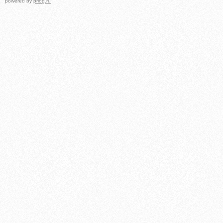
powered by
prlog.ru