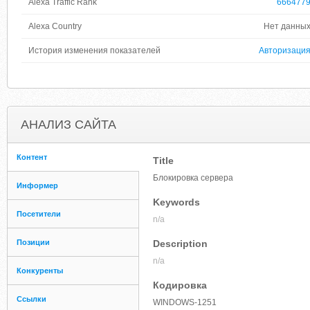
Alexa Traffic Rank
666477
Alexa Country
Нет данны
История изменения показателей
Авторизаци
АНАЛИЗ САЙТА
Контент
Title
Блокировка сервера
Информер
Keywords
Посетители
n/a
Позиции
Description
n/a
Конкуренты
Кодировка
Ссылки
WINDOWS-1251