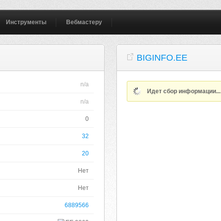
Инструменты
Вебмастеру
BIGINFO.EE
n/a
Идет сбор информации..
n/a
0
32
20
Нет
Нет
6889566