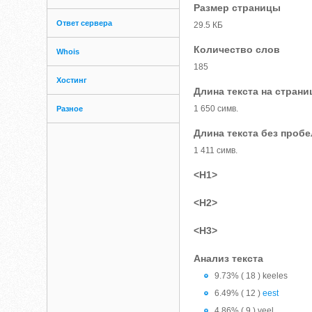
Размер страницы
Ответ сервера
29.5 КБ
Количество слов
Whois
185
Хостинг
Длина текста на страни
1 650 симв.
Разное
Длина текста без проб
1 411 симв.
<H1>
<H2>
<H3>
Анализ текста
9.73% ( 18 ) keeles
6.49% ( 12 )
eest
4.86% ( 9 ) veel