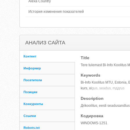
Alexa Country
История изменения показателей
АНАЛИЗ САЙТА
Контент
Title
Tere tulemast Bi-Info Koolitus 
Информер
Keywords
Посетители
Bi-Info Koolitus MTU, Estonia, Ee
kurs, хi
gus, seadus, mддrus
Позиции
Description
Конкуренты
Дrikoolitus, eesti seadusandlus,
Кодировка
Ссылки
WINDOWS-1251
Robots.txt