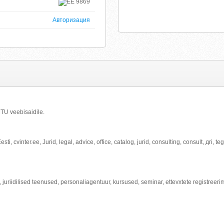
9869
Авторизация
MTU veebisaidile.
sti, cvinter.ee, Jurid, legal, advice, office, catalog, jurid, consulting, consult, дri, 
 juriidilised teenused, personaliagentuur, kursused, seminar, ettevхtete registreeri