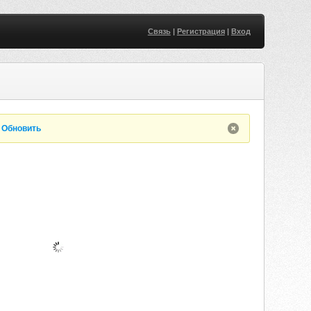
Связь
|
Регистрация
|
Вход
.
Обновить