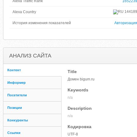
Alexa Traffic Rank
165223
14418
Alexa Country
История изменения показателей
Авторизаци
АНАЛИЗ САЙТА
Контент
Title
Домен bigum.ru
Информер
Keywords
Посетители
n/a
Позиции
Description
n/a
Конкуренты
Кодировка
Ссылки
UTF-8