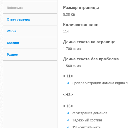
Размер страницы
Robots.txt
8.38 КБ
Ответ сервера
Количество слов
Whois
114
Длина текста на странице
Хостинг
1 700 симв.
Разное
Длина текста без пробелов
1 560 симв.
<H1>
Срок регистрации домена bigum.ru
<H2>
<H3>
Регистрация доменов
Надежный хостинг
SSL-сертификаты