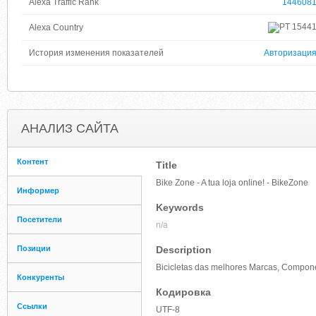
Alexa Traffic Rank
144608
1544
Alexa Country
История изменения показателей
Авторизаци
АНАЛИЗ САЙТА
Контент
Title
Bike Zone - A tua loja online! - BikeZone
Информер
Keywords
Посетители
n/a
Позиции
Description
Bicicletas das melhores Marcas, Compone
Конкуренты
Кодировка
Ссылки
UTF-8