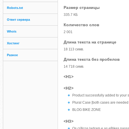
Размер страницы
Robots.txt
335.7 КБ
Ответ сервера
Количество слов
Whois
2 001
Длина текста на странице
Хостинг
18 113 симв.
Разное
Длина текста без пробелов
14 718 симв.
<H1>
<H2>
Product successfully added to your 
Plural Case [both cases are needed 
BLOG BIKE ZONE
<H3>
Os críticos ladram e as eBikes pass