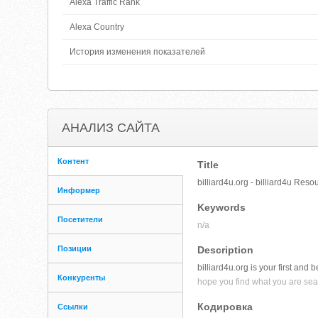
Alexa Traffic Rank
Alexa Country
История изменения показателей
АНАЛИЗ САЙТА
Контент
Title
billiard4u.org - billiard4u Reso
Информер
Keywords
Посетители
n/a
Позиции
Description
billiard4u.org is your first and 
Конкуренты
hope you find what you are sear
Кодировка
Ссылки