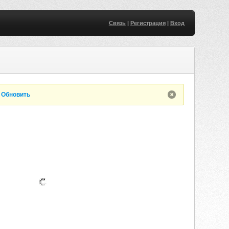
Связь
|
Регистрация
|
Вход
.
Обновить