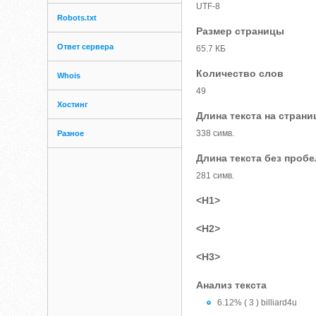
UTF-8
Robots.txt
Размер страницы
Ответ сервера
65.7 КБ
Количество слов
Whois
49
Хостинг
Длина текста на страни
338 симв.
Разное
Длина текста без проб
281 симв.
<H1>
<H2>
<H3>
Анализ текста
6.12% ( 3 ) billiard4u