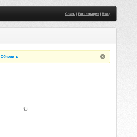
Связь
|
Регистрация
|
Вход
.
Обновить