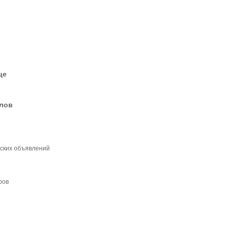
це
елов
тских объявлений
ров