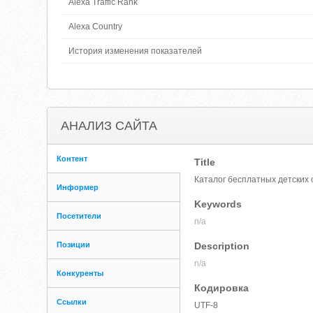
Alexa Traffic Rank
Alexa Country
История изменения показателей
АНАЛИЗ САЙТА
Контент
Title
Каталог бесплатных детских
Информер
Keywords
Посетители
n/a
Позиции
Description
n/a
Конкуренты
Кодировка
Ссылки
UTF-8