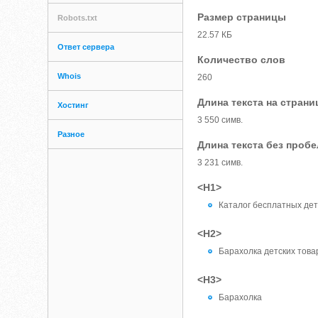
Размер страницы
Robots.txt
22.57 КБ
Ответ сервера
Количество слов
Whois
260
Длина текста на страни
Хостинг
3 550 симв.
Разное
Длина текста без проб
3 231 симв.
<H1>
Каталог бесплатных де
<H2>
Барахолка детских това
<H3>
Барахолка