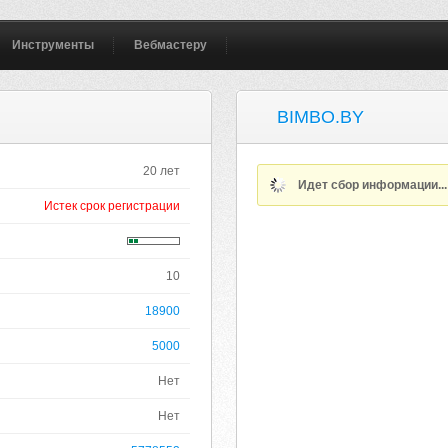
Инструменты
Вебмастеру
BIMBO.BY
20 лет
Идет сбор информации..
Истек срок регистрации
10
18900
5000
Нет
Нет