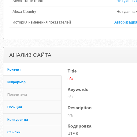
Alexa Traffic Rank
Нет данны
Alexa Country
Нет данны
История изменения показателей
Авторизаци
АНАЛИЗ САЙТА
Контент
Title
n/a
Информер
Keywords
Посетители
n/a
Позиции
Description
n/a
Конкуренты
Кодировка
Ссылки
UTF-8