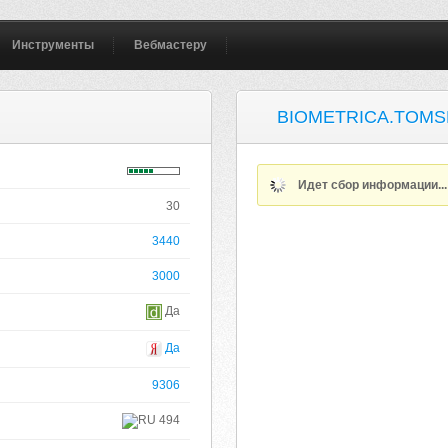
Инструменты
Вебмастеру
BIOMETRICA.TOMS
Идет сбор информации..
30
3440
3000
Да
Да
9306
494