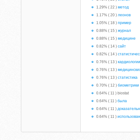
1.29% ( 22 )
метод
1.17% ( 20 )
леонов
1.05% ( 18 )
пример
0.88% ( 15 )
журнал
0.88% ( 15 )
медицине
0.82% ( 14 )
сайт
0.82% ( 14 )
статистичес
0.76% ( 13 )
кардиологи
0.76% ( 13 )
медицински
0.76% ( 13 )
статистика
0.70% ( 12 )
биометрики
0.64% ( 11 ) biostat
0.64% ( 11 )
была
0.64% ( 11 )
доказатель
0.64% ( 11 )
использова