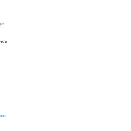
це
елов
кого