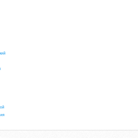
кий
и
х
ной
ния