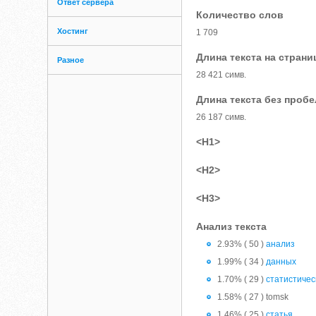
Ответ сервера
Количество слов
Хостинг
1 709
Длина текста на страни
Разное
28 421 симв.
Длина текста без проб
26 187 симв.
<H1>
<H2>
<H3>
Анализ текста
2.93% ( 50 )
анализ
1.99% ( 34 )
данных
1.70% ( 29 )
статистичес
1.58% ( 27 ) tomsk
1.46% ( 25 )
статья