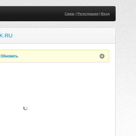
Связь
|
Регистрация
|
Вход
K.RU
.
Обновить