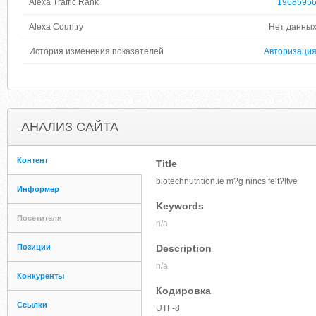
Alexa Traffic Rank
1968595
Alexa Country
Нет данны
История изменения показателей
Авторизаци
АНАЛИЗ САЙТА
Контент
Title
biotechnutrition.ie m?g nincs felt?ltve
Информер
Keywords
Посетители
n/a
Позиции
Description
n/a
Конкуренты
Кодировка
Ссылки
UTF-8