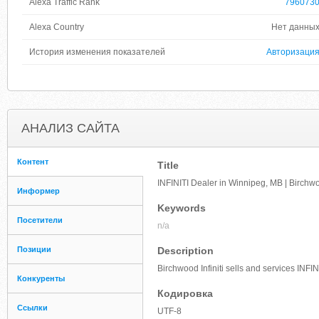
Alexa Traffic Rank
796073
Alexa Country
Нет данны
История изменения показателей
Авторизаци
АНАЛИЗ САЙТА
Контент
Title
INFINITI Dealer in Winnipeg, MB | Birchwoo
Информер
Keywords
Посетители
n/a
Позиции
Description
Birchwood Infiniti sells and services INFI
Конкуренты
Кодировка
Ссылки
UTF-8