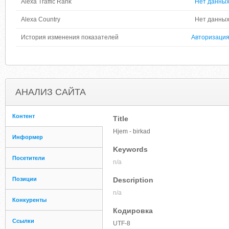
Alexa Traffic Rank
Нет данны
Alexa Country
Нет данны
История изменения показателей
Авторизаци
АНАЛИЗ САЙТА
Контент
Title
Hjem - birkad
Информер
Keywords
Посетители
n/a
Позиции
Description
n/a
Конкуренты
Кодировка
Ссылки
UTF-8