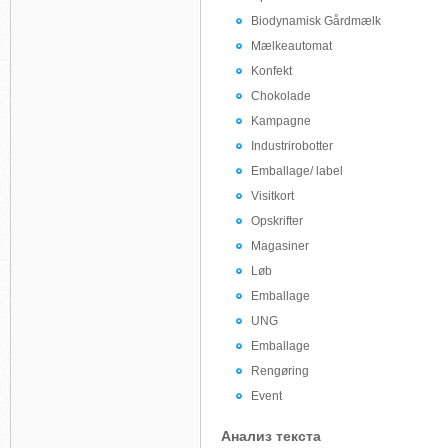
Biodynamisk Gårdmælk
Mælkeautomat
Konfekt
Chokolade
Kampagne
Industrirobotter
Emballage/ label
Visitkort
Opskrifter
Magasiner
Løb
Emballage
UNG
Emballage
Rengøring
Event
Анализ текста