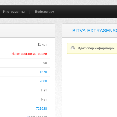
Инструменты
Вебмастеру
BITVA-EXTRASENS
11 лет
Идет сбор информации..
Истек срок регистрации
90
1670
2000
Нет
Нет
721628