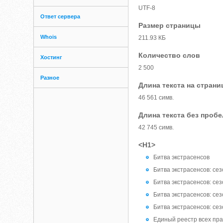
UTF-8
Ответ сервера
Размер страницы
Whois
211.93 КБ
Количество слов
Хостинг
2 500
Разное
Длина текста на страни
46 561 симв.
Длина текста без проб
42 745 симв.
<H1>
Битва экстрасенсов
Битва экстрасенсов: сез
Битва экстрасенсов: сез
Битва экстрасенсов: сез
Битва экстрасенсов: сез
Единый реестр всех пра