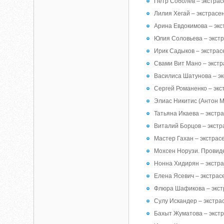
Петр Соболев – экстрас
Лилия Хегай – экстрасе
Арина Евдокимова – экс
Юлия Соловьева – экстр
Ирик Садыков – экстрас
Свами Вит Мано – экстр
Василиса Шатунова – эк
Сергей Романенко – экс
Элиас Никитис (Антон М
Татьяна Икаева – экстр
Виталий Борцов – экстр
Мастер Гахан – экстрас
Мохсен Норузи. Провиде
Нонна Хидирян – экстра
Елена Ясевич – экстрас
Флюра Шафикова – экст
Сулу Искандер – экстра
Бахыт Жуматова – экстр