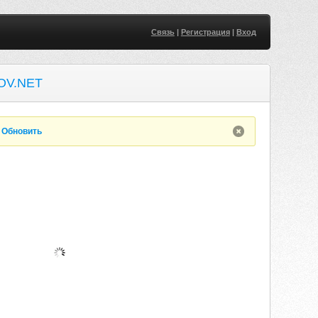
Связь
|
Регистрация
|
Вход
OV.NET
.
Обновить