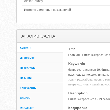
Alexa Country
История изменения показателей
АНАЛИЗ САЙТА
Контент
Title
Главная - Битва экстрасенсов
Информер
Keywords
Посетители
битва экстрасенсов 19, битва
расследование, джулия ванг,
Позиции
зулия раджабова, леонид кон
петренко, лилия хегай, ирик 
Конкуренты
Description
Ссылки
Битва экстрасенсов - 19 сез
Кодировка
Robots.txt