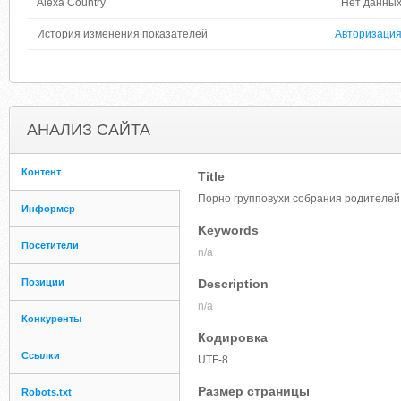
Alexa Country
Нет данны
История изменения показателей
Авторизаци
АНАЛИЗ САЙТА
Контент
Title
Порно групповухи собрания родителей 
Информер
Keywords
Посетители
n/a
Позиции
Description
n/a
Конкуренты
Кодировка
Ссылки
UTF-8
Размер страницы
Robots.txt