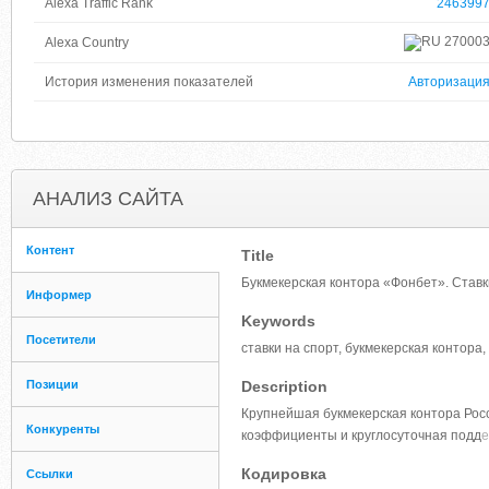
Alexa Traffic Rank
246399
27000
Alexa Country
История изменения показателей
Авторизаци
АНАЛИЗ САЙТА
Контент
Title
Букмекерская контора «Фонбет». Ставки
Информер
Keywords
Посетители
ставки на спорт, букмекерская контора,
Позиции
Description
Крупнейшая букмекерская контора Росс
Конкуренты
коэффициенты и круглосуточная подд
е
Кодировка
Ссылки