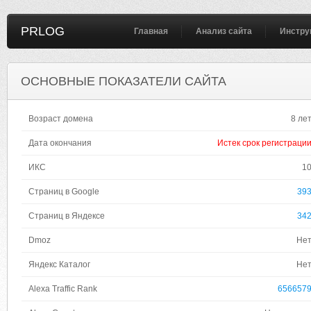
PRLOG
Главная
Анализ сайта
Инстру
ОСНОВНЫЕ ПОКАЗАТЕЛИ САЙТА
Возраст домена
8 ле
Дата окончания
Истек срок регистраци
ИКС
1
Страниц в Google
39
Страниц в Яндексе
34
Dmoz
Не
Яндекс Каталог
Не
Alexa Traffic Rank
656657