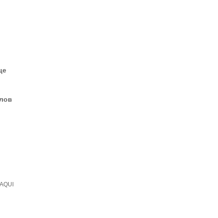
це
елов
AQUI