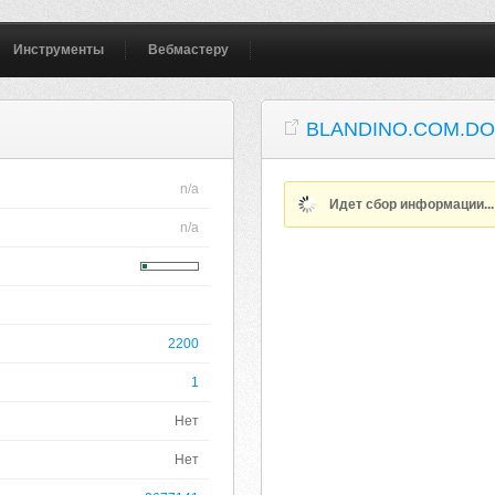
Инструменты
Вебмастеру
BLANDINO.COM.D
n/a
Идет сбор информации..
n/a
2200
1
Нет
Нет