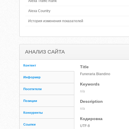
Alexa Traffic Rank
Alexa Country
История изменения показателей
АНАЛИЗ САЙТА
Контент
Title
Funeraria Blandino
Информер
Keywords
Посетители
n/a
Позиции
Description
n/a
Конкуренты
Кодировка
Ссылки
UTF-8