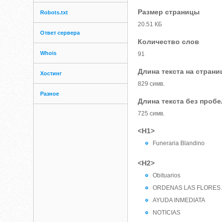
Размер страницы
Robots.txt
20.51 КБ
Ответ сервера
Количество слов
Whois
91
Длина текста на страни
Хостинг
829 симв.
Разное
Длина текста без проб
725 симв.
<H1>
Funeraria Blandino
<H2>
Obituarios
ORDENAS LAS FLORES 
AYUDA INMEDIATA
NOTICIAS