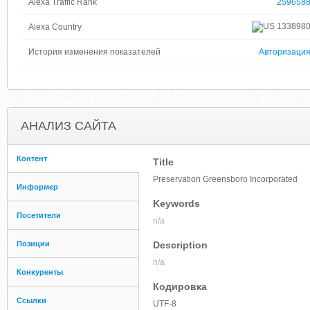
Alexa Traffic Rank
259658
133898
Alexa Country
История изменения показателей
Авторизаци
АНАЛИЗ САЙТА
Контент
Title
Preservation Greensboro Incorporated
Информер
Keywords
Посетители
n/a
Позиции
Description
n/a
Конкуренты
Кодировка
Ссылки
UTF-8